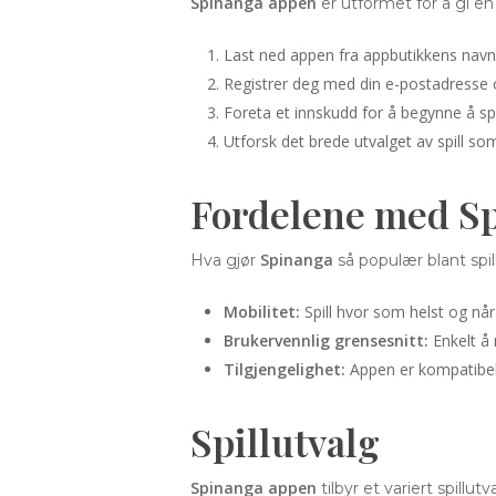
Spinanga appen
er utformet for å gi e
Last ned appen fra appbutikkens navn
Registrer deg med din e-postadresse 
Foreta et innskudd for å begynne å spi
Utforsk det brede utvalget av spill som
Fordelene med S
Spinanga
Hva gjør
så populær blant spil
Mobilitet:
Spill hvor som helst og når
Brukervennlig grensesnitt:
Enkelt å 
Tilgjengelighet:
Appen er kompatibel 
Spillutvalg
Spinanga appen
tilbyr et variert spillut