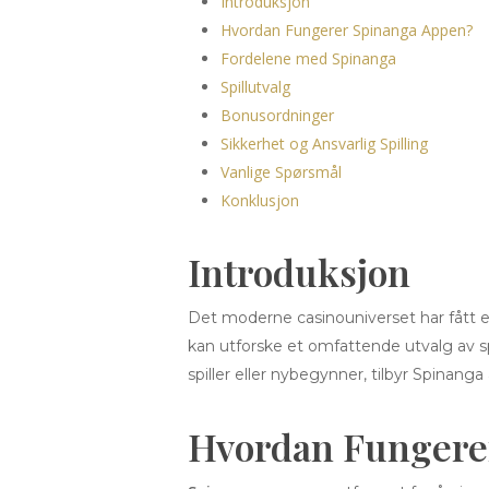
Introduksjon
Hvordan Fungerer Spinanga Appen?
Fordelene med Spinanga
Spillutvalg
Bonusordninger
Sikkerhet og Ansvarlig Spilling
Vanlige Spørsmål
Konklusjon
Introduksjon
Det moderne casinouniverset har fått
kan utforske et omfattende utvalg av sp
spiller eller nybegynner, tilbyr Spinanga
Hvordan Fungere