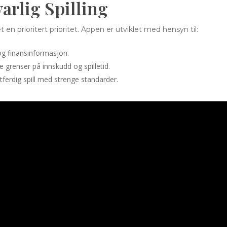
arlig Spilling
et en prioritert prioritet. Appen er utviklet med hensyn til:
og finansinformasjon.
e grenser på innskudd og spilletid.
tferdig spill med strenge standarder.