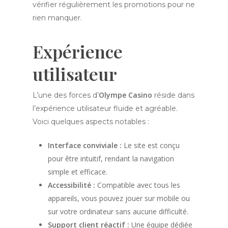
vérifier régulièrement les promotions pour ne
rien manquer.
Expérience
utilisateur
Olympe Casino
L’une des forces d’
HOME
réside dans
l’expérience utilisateur fluide et agréable.
ABOUT ME
Voici quelques aspects notables :
Ceremony Packag
Interface conviviale :
Le site est conçu
pour être intuitif, rendant la navigation
SERVICES
Weddings
simple et efficace.
Baby Naming
CONTACT
Wedding Ceremonies
Accessibilité :
Compatible avec tous les
appareils, vous pouvez jouer sur mobile ou
Vows Renewals
Vow Renewals
sur votre ordinateur sans aucune difficulté.
Baby Naming
Support client réactif :
Une équipe dédiée