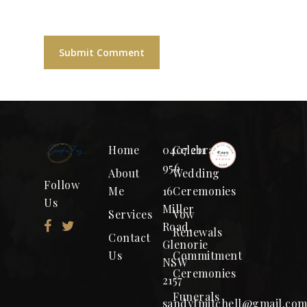
Home
0407 211
Celebrant
956
About
Wedding
Follow
Me
16
Ceremonies
Us
Miller
Services
Vow
Road,
Renewals
Contact
Glenorie
Us
Commitment
NSW
Ceremonies
2157
Funerals
sandyfmitchell@gmail.co