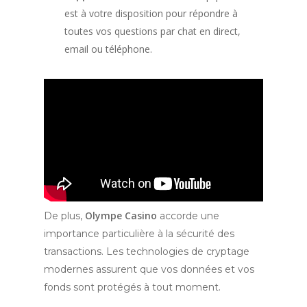
est à votre disposition pour répondre à
toutes vos questions par chat en direct,
email ou téléphone.
Olympe Casino
De plus,
accorde une
importance particulière à la sécurité des
transactions. Les technologies de cryptage
modernes assurent que vos données et vos
fonds sont protégés à tout moment.