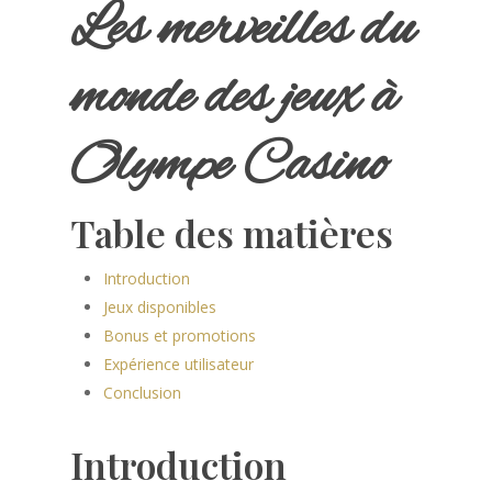
Les merveilles du
monde des jeux à
Olympe Casino
Table des matières
Introduction
Jeux disponibles
Bonus et promotions
Expérience utilisateur
Conclusion
Introduction