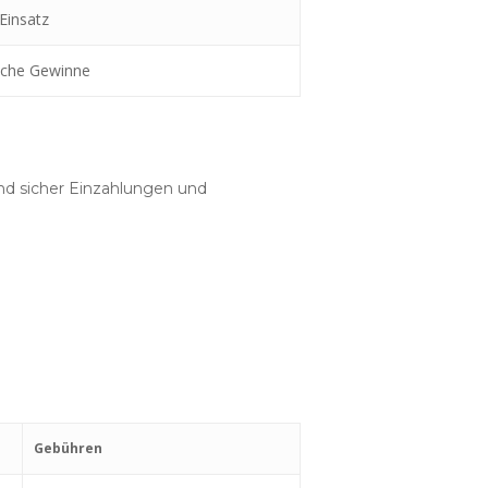
Einsatz
iche Gewinne
nd sicher Einzahlungen und
Gebühren