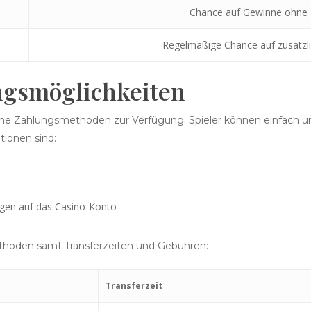
Chance auf Gewinne ohne 
Regelmäßige Chance auf zusätzl
ungsmöglichkeiten
ne Zahlungsmethoden zur Verfügung. Spieler können einfach u
ionen sind:
gen auf das Casino-Konto
ethoden samt Transferzeiten und Gebühren:
Transferzeit