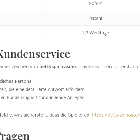
Sofort
Instant
1-3 Werktage
Kundenservice
bettyspin casino
 Markenzeichen von
. Players können Unterstütz
dliches Personal.
n, die eine detaillierte Antwort erfordern.
 den Kundensupport für dringende Anliegen.
ktiv, was sicherstellt, dass die Spieler ein
https://bettyspinoste
Fragen