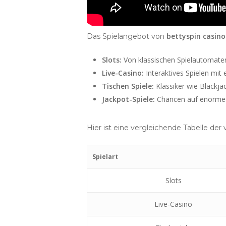
bettyspin casino
Das Spielangebot von
Slots:
Von klassischen Spielautomate
Live-Casino:
Interaktives Spielen mit 
Tischen Spiele:
Klassiker wie Blackja
Jackpot-Spiele:
Chancen auf enorme G
Hier ist eine vergleichende Tabelle der
Spielart
Slots
Live-Casino