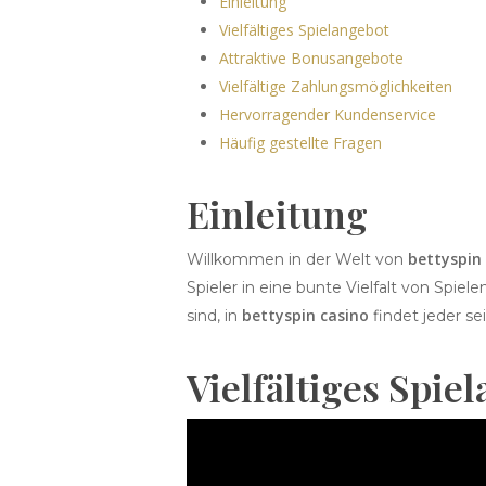
Einleitung
Vielfältiges Spielangebot
Attraktive Bonusangebote
Vielfältige Zahlungsmöglichkeiten
Hervorragender Kundenservice
Häufig gestellte Fragen
Einleitung
bettyspin
Willkommen in der Welt von
Spieler in eine bunte Vielfalt von Spie
bettyspin casino
sind, in
findet jeder se
Vielfältiges Spie