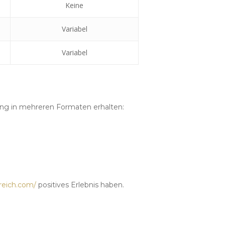
Keine
Variabel
Variabel
ung in mehreren Formaten erhalten:
rreich.com/
positives Erlebnis haben.