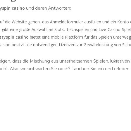
yspin casino
und deren Antworten:
uf die Website gehen, das Anmeldeformular ausfüllen und ein Konto e
 gibt eine große Auswahl an Slots, Tischspielen und Live-Casino-Spiel
ttyspin casino
bietet eine mobile Plattform für das Spielen unterweg
Casino besitzt alle notwendigen Lizenzen zur Gewährleistung von Siche
igen, dass die Mischung aus unterhaltsamen Spielen, lukrativen
acht. Also, worauf warten Sie noch? Tauchen Sie ein und erleben