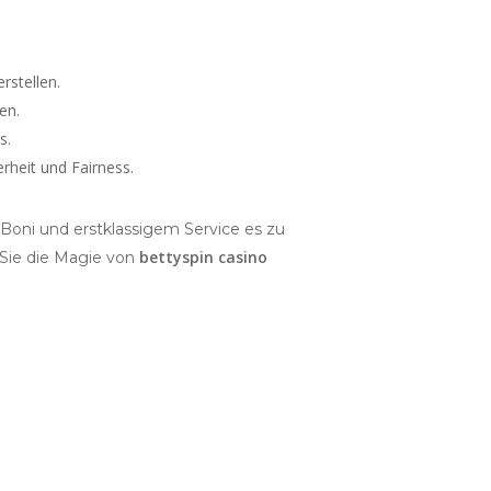
rstellen.
en.
s.
rheit und Fairness.
 Boni und erstklassigem Service es zu
bettyspin casino
 Sie die Magie von