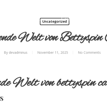
ABOUT ME
Ceremony Packages
Uncategorized
ende Welt von Bettyspin 
By
devadminus
November 11, 2025
No Comments
de Welt von bettyspin cas
s