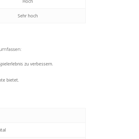
Hoch
Sehr hoch
 umfassen:
pielerlebnis zu verbessern.
te bietet.
tal