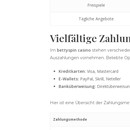
Freispiele
Tägliche Angebote
Vielfältige Zahl
bettyspin casino
Im
stehen verschiede
Auszahlungen vornehmen. Beliebte Opt
Kreditkarten:
Visa, Mastercard
E-Wallets:
PayPal, Skrill, Neteller
Banküberweisung:
Direktüberweisun
Hier ist eine Übersicht der Zahlungsm
Zahlungsmethode