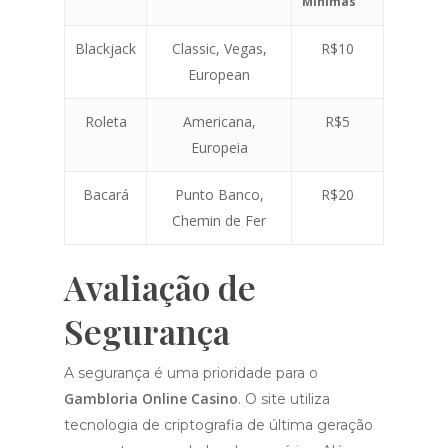
Mínimas
Blackjack
Classic, Vegas,
R$10
European
Roleta
Americana,
R$5
Europeia
Bacará
Punto Banco,
R$20
Chemin de Fer
Avaliação de
Segurança
A segurança é uma prioridade para o
Gambloria Online Casino
. O site utiliza
tecnologia de criptografia de última geração