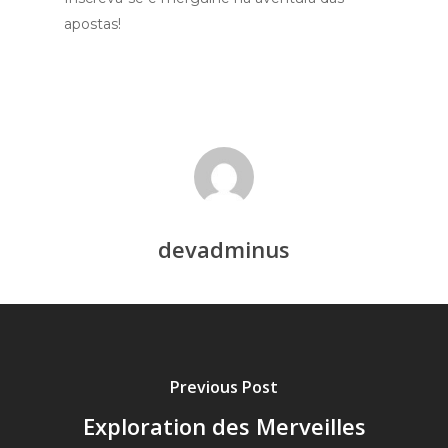
apostas!
devadminus
Previous Post
Exploration des Merveilles