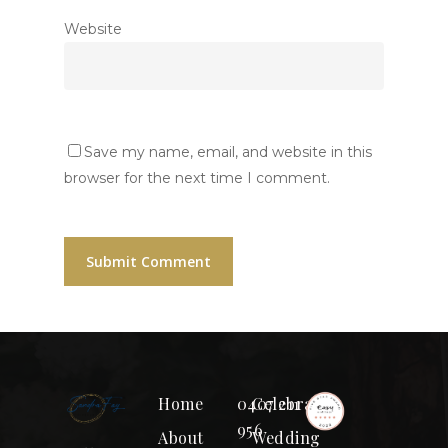
Website
Save my name, email, and website in this
browser for the next time I comment.
Home
0407 211
Celebrant
956
About
Wedding