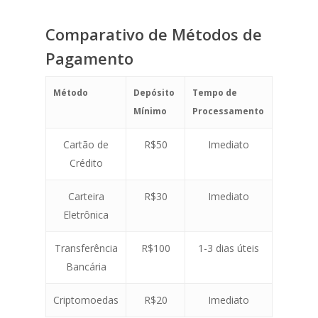
Comparativo de Métodos de
Pagamento
Método
Depósito
Tempo de
Mínimo
Processamento
Cartão de
R$50
Imediato
Crédito
Carteira
R$30
Imediato
HOME
Eletrônica
ABOUT ME
Transferência
R$100
1-3 dias úteis
Ceremony Packag
Bancária
SERVICES
Weddings
Criptomoedas
R$20
Imediato