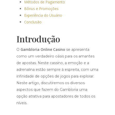
Métodos de Pagamento
Bônus e Promoções
Experiência do Usuário
Conclusão
Introdução
Gambloria Online Casino
O
se apresenta
como um verdadeiro oásis para os amantes
de apostas. Neste cassino, a emoção e a
adrenalina estão sempre à espreita, com uma
infinidade de opções de jogos para explorar.
Neste artigo, discutiremos os diversos
aspectos que fazem do Gambloria uma
opção atrativa para apostadores de todos os
níveis.