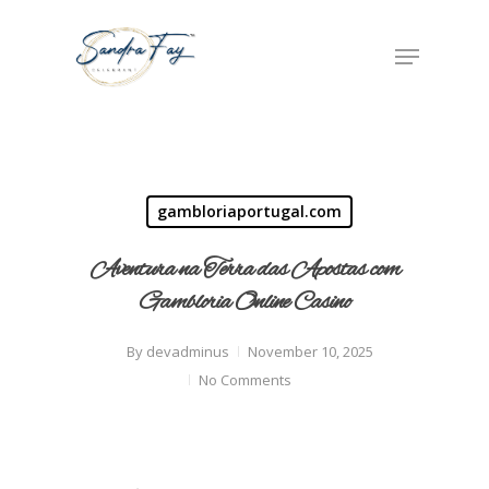
gambloriaportugal.com
Aventura na Terra das Apostas com
Gambloria Online Casino
By
devadminus
November 10, 2025
No Comments