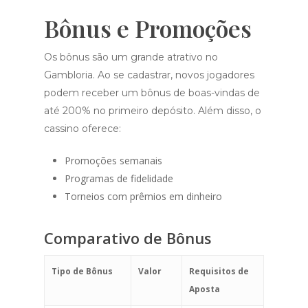
Baby Naming
CONTACT
Wedding Ceremonies
Bônus e Promoções
Vows Renewals
Vow Renewals
Baby Naming
Os bônus são um grande atrativo no
Gambloria. Ao se cadastrar, novos jogadores
podem receber um bônus de boas-vindas de
até 200% no primeiro depósito. Além disso, o
cassino oferece:
Promoções semanais
Programas de fidelidade
Torneios com prêmios em dinheiro
Comparativo de Bônus
Tipo de Bônus
Valor
Requisitos de
Aposta